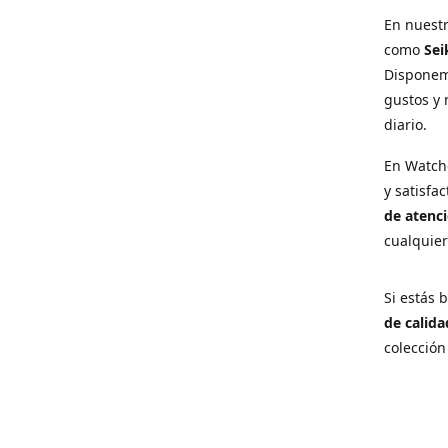
En nuest
como
Sei
Disponem
gustos y 
diario.
En Watch
y satisfa
de atenci
cualquie
Si estás
de calida
colección