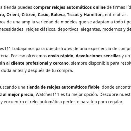
ra tienda puedes
comprar relojes automáticos online
de firmas lí
ko, Orient, Citizen, Casio, Bulova, Tissot y Hamilton
, entre otras.
os de una amplia variedad de modelos que se adaptan a todo tip
necesidades: relojes clásicos, deportivos, elegantes, modernos y d
es111 trabajamos para que disfrutes de una experiencia de comp
ctoria. Por eso ofrecemos
envío rápido
,
devoluciones sencillas
y u
ón al cliente profesional y cercano
, siempre disponible para resol
r duda antes y después de tu compra.
 buscando una
tienda de relojes automáticos fiable
, donde encont
d al mejor precio
, Watches111 es tu mejor opción. Descubre nuest
 y encuentra el reloj automático perfecto para ti o para regalar.