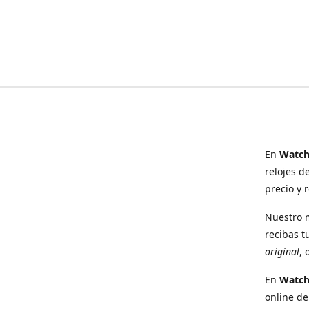
En
Watch
relojes d
precio y 
Nuestro 
recibas t
original
, 
En
Watc
online de