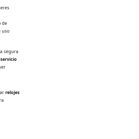
deres
o de
e uso
ra segura
n
servicio
ver
rar
relojes
ra