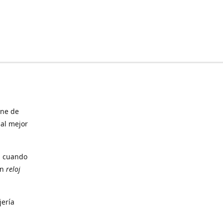
ine de
 al mejor
, cuando
un
reloj
jería