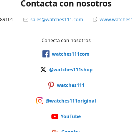
Contacta con nosotros
89101
sales@watches111.com
www.watches
Conecta con nosotros
watches111com
@watches111shop
watches111
@watches111original
YouTube
Google+