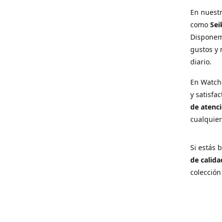
En nuest
como
Sei
Disponem
gustos y 
diario.
En Watch
y satisfa
de atenci
cualquie
Si estás
de calida
colección