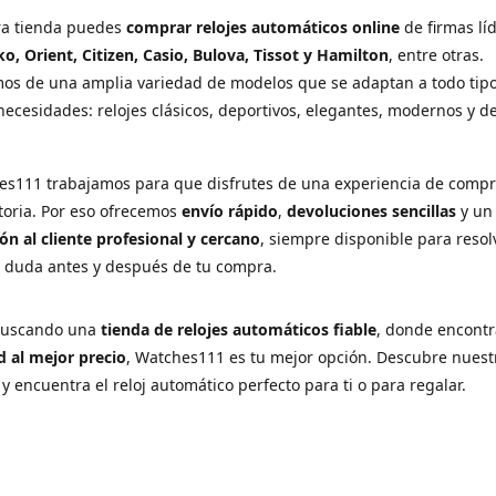
ra tienda puedes
comprar relojes automáticos online
de firmas lí
ko, Orient, Citizen, Casio, Bulova, Tissot y Hamilton
, entre otras.
os de una amplia variedad de modelos que se adaptan a todo tip
necesidades: relojes clásicos, deportivos, elegantes, modernos y d
es111 trabajamos para que disfrutes de una experiencia de comp
ctoria. Por eso ofrecemos
envío rápido
,
devoluciones sencillas
y u
ón al cliente profesional y cercano
, siempre disponible para resol
r duda antes y después de tu compra.
 buscando una
tienda de relojes automáticos fiable
, donde encont
d al mejor precio
, Watches111 es tu mejor opción. Descubre nuest
 y encuentra el reloj automático perfecto para ti o para regalar.