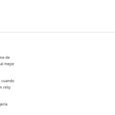
ine de
 al mejor
, cuando
un
reloj
jería