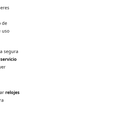
deres
o de
e uso
ra segura
n
servicio
ver
rar
relojes
ra