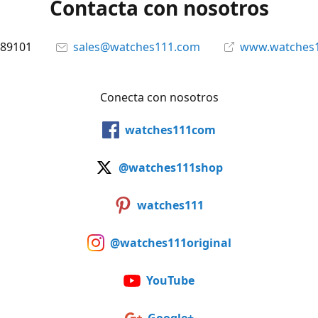
Contacta con nosotros
89101
sales@watches111.com
www.watches
Conecta con nosotros
watches111com
@watches111shop
watches111
@watches111original
YouTube
Google+