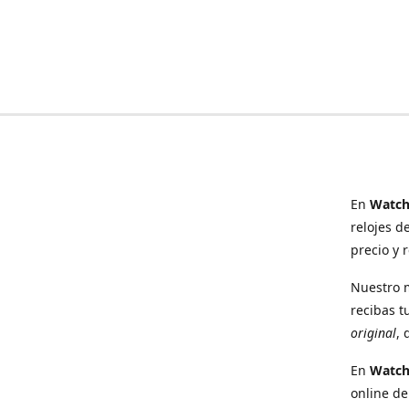
En
Watch
relojes d
precio y 
Nuestro 
recibas t
original
, 
En
Watc
online de