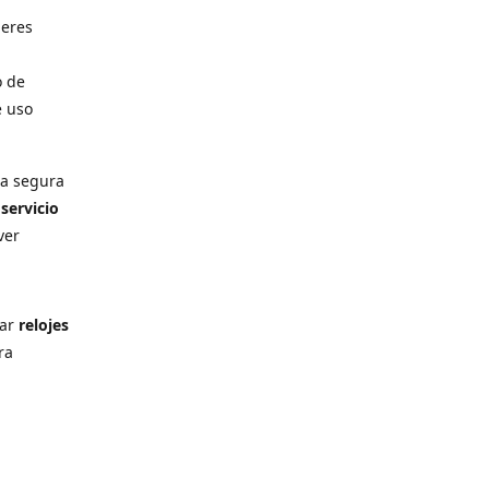
deres
o de
e uso
ra segura
n
servicio
ver
rar
relojes
ra