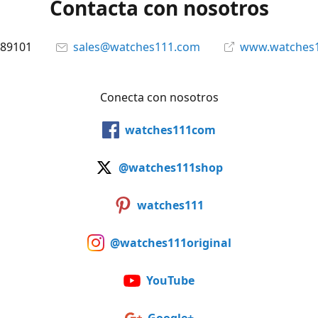
Contacta con nosotros
89101
sales@watches111.com
www.watches
Conecta con nosotros
watches111com
@watches111shop
watches111
@watches111original
YouTube
Google+