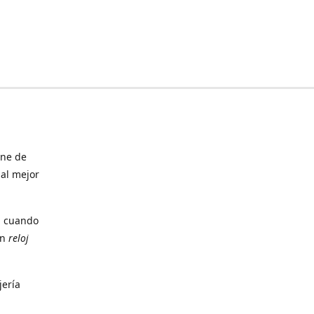
ine de
 al mejor
, cuando
un
reloj
jería