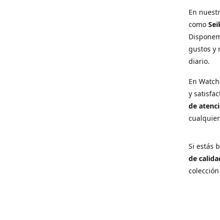
En nuest
como
Sei
Disponem
gustos y 
diario.
En Watch
y satisfa
de atenci
cualquie
Si estás
de calida
colección