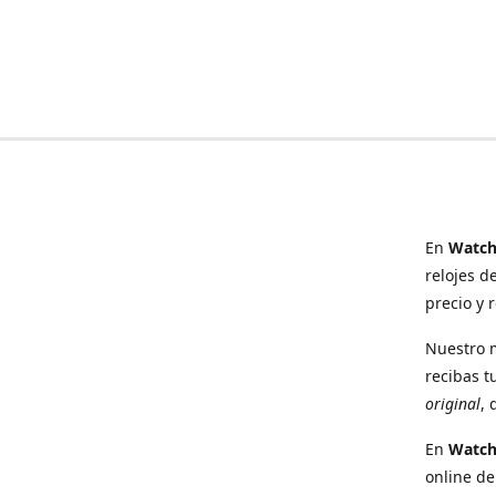
En
Watch
relojes d
precio y 
Nuestro 
recibas t
original
, 
En
Watc
online de