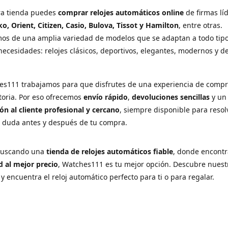
ra tienda puedes
comprar relojes automáticos online
de firmas lí
ko, Orient, Citizen, Casio, Bulova, Tissot y Hamilton
, entre otras.
os de una amplia variedad de modelos que se adaptan a todo tip
necesidades: relojes clásicos, deportivos, elegantes, modernos y d
es111 trabajamos para que disfrutes de una experiencia de comp
ctoria. Por eso ofrecemos
envío rápido
,
devoluciones sencillas
y u
ón al cliente profesional y cercano
, siempre disponible para resol
r duda antes y después de tu compra.
 buscando una
tienda de relojes automáticos fiable
, donde encont
d al mejor precio
, Watches111 es tu mejor opción. Descubre nuest
 y encuentra el reloj automático perfecto para ti o para regalar.