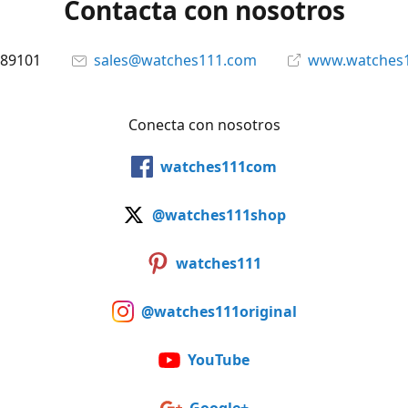
Contacta con nosotros
89101
sales@watches111.com
www.watches
Conecta con nosotros
watches111com
@watches111shop
watches111
@watches111original
YouTube
Google+