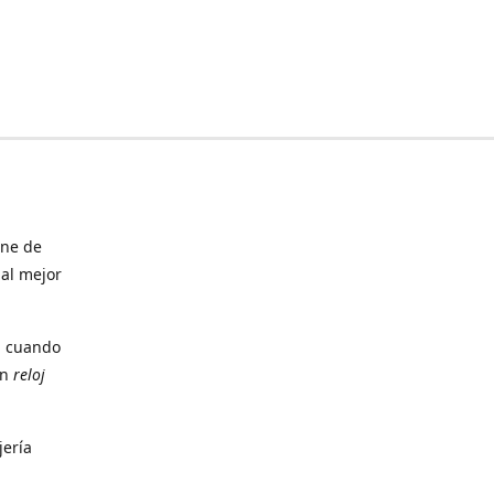
ine de
 al mejor
, cuando
un
reloj
jería