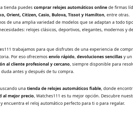
ra tienda puedes
comprar relojes automáticos online
de firmas lí
ko, Orient, Citizen, Casio, Bulova, Tissot y Hamilton
, entre otras.
os de una amplia variedad de modelos que se adaptan a todo tip
necesidades: relojes clásicos, deportivos, elegantes, modernos y d
es111 trabajamos para que disfrutes de una experiencia de comp
ctoria. Por eso ofrecemos
envío rápido
,
devoluciones sencillas
y u
ón al cliente profesional y cercano
, siempre disponible para resol
r duda antes y después de tu compra.
 buscando una
tienda de relojes automáticos fiable
, donde encont
d al mejor precio
, Watches111 es tu mejor opción. Descubre nuest
 y encuentra el reloj automático perfecto para ti o para regalar.