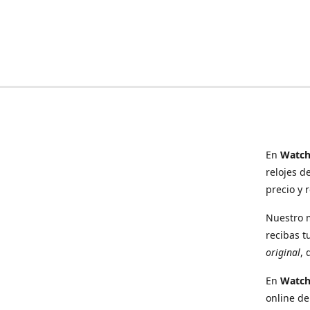
En
Watch
relojes d
precio y 
Nuestro 
recibas t
original
, 
En
Watc
online de