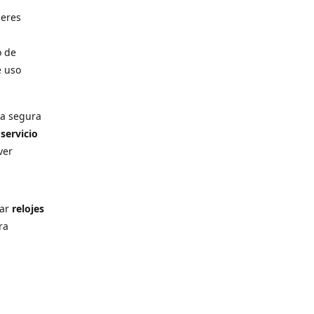
deres
o de
e uso
ra segura
n
servicio
ver
rar
relojes
ra