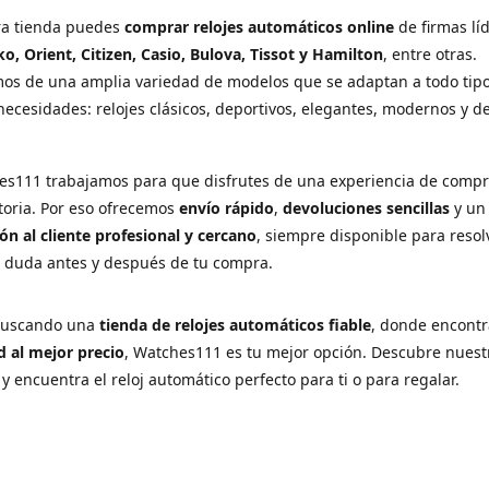
ra tienda puedes
comprar relojes automáticos online
de firmas lí
ko, Orient, Citizen, Casio, Bulova, Tissot y Hamilton
, entre otras.
os de una amplia variedad de modelos que se adaptan a todo tip
necesidades: relojes clásicos, deportivos, elegantes, modernos y d
es111 trabajamos para que disfrutes de una experiencia de comp
ctoria. Por eso ofrecemos
envío rápido
,
devoluciones sencillas
y u
ón al cliente profesional y cercano
, siempre disponible para resol
r duda antes y después de tu compra.
 buscando una
tienda de relojes automáticos fiable
, donde encont
d al mejor precio
, Watches111 es tu mejor opción. Descubre nuest
 y encuentra el reloj automático perfecto para ti o para regalar.