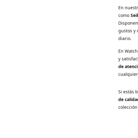
En nuest
como
Sei
Disponem
gustos y 
diario.
En Watch
y satisfa
de atenci
cualquie
Si estás
de calida
colección