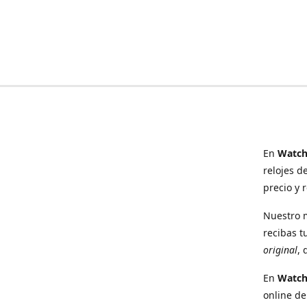
En
Watch
relojes d
precio y 
Nuestro 
recibas t
original
, 
En
Watc
online de