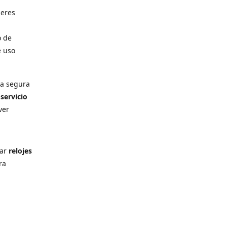
deres
o de
e uso
ra segura
n
servicio
ver
rar
relojes
ra