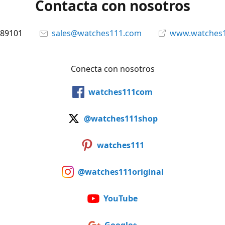
Contacta con nosotros
89101
sales@watches111.com
www.watches
Conecta con nosotros
watches111com
@watches111shop
watches111
@watches111original
YouTube
Google+