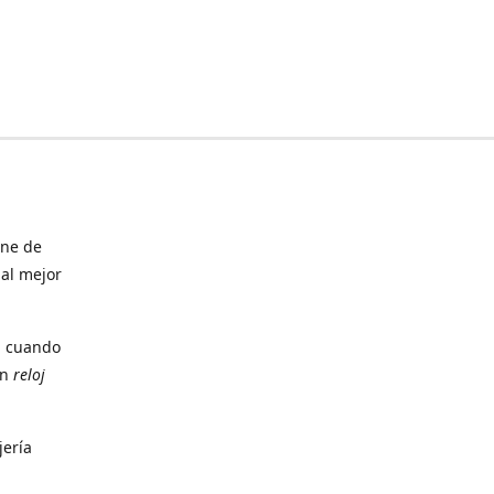
ine de
 al mejor
, cuando
un
reloj
jería