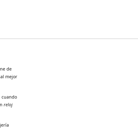
ine de
 al mejor
, cuando
un
reloj
jería