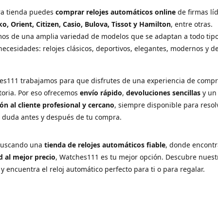
ra tienda puedes
comprar relojes automáticos online
de firmas lí
ko, Orient, Citizen, Casio, Bulova, Tissot y Hamilton
, entre otras.
os de una amplia variedad de modelos que se adaptan a todo tip
necesidades: relojes clásicos, deportivos, elegantes, modernos y d
es111 trabajamos para que disfrutes de una experiencia de comp
ctoria. Por eso ofrecemos
envío rápido
,
devoluciones sencillas
y u
ón al cliente profesional y cercano
, siempre disponible para resol
r duda antes y después de tu compra.
 buscando una
tienda de relojes automáticos fiable
, donde encont
d al mejor precio
, Watches111 es tu mejor opción. Descubre nuest
 y encuentra el reloj automático perfecto para ti o para regalar.