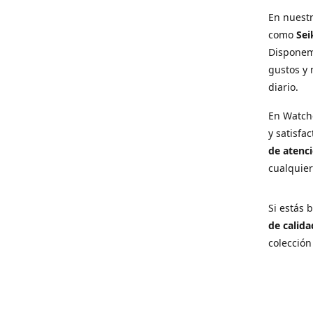
En nuest
como
Sei
Disponem
gustos y 
diario.
En Watch
y satisfa
de atenci
cualquie
Si estás
de calida
colección