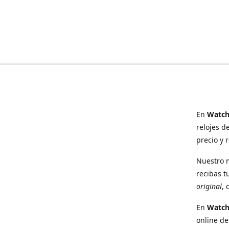
En
Watch
relojes d
precio y 
Nuestro 
recibas t
original
, 
En
Watc
online de