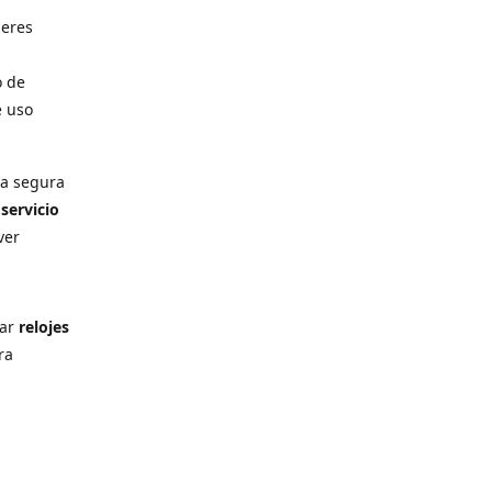
deres
o de
e uso
ra segura
n
servicio
ver
rar
relojes
ra