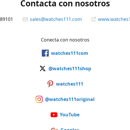
Contacta con nosotros
89101
sales@watches111.com
www.watches
Conecta con nosotros
watches111com
@watches111shop
watches111
@watches111original
YouTube
Google+