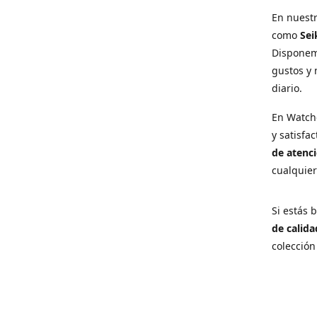
En nuest
como
Sei
Disponem
gustos y 
diario.
En Watch
y satisfa
de atenci
cualquie
Si estás
de calida
colección