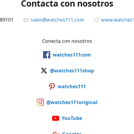
Contacta con nosotros
89101
sales@watches111.com
www.watches
Conecta con nosotros
watches111com
@watches111shop
watches111
@watches111original
YouTube
Google+