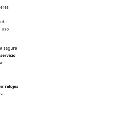
deres
o de
e uso
ra segura
n
servicio
ver
rar
relojes
ra