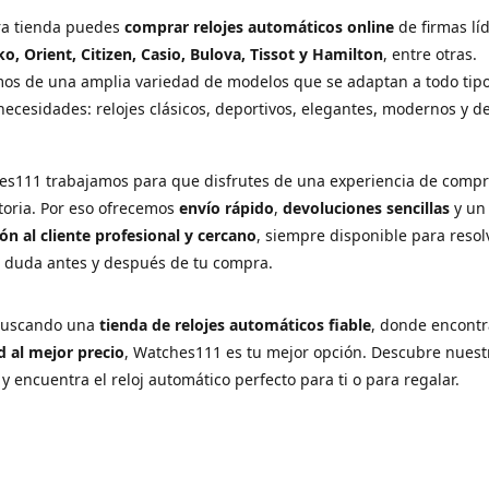
ra tienda puedes
comprar relojes automáticos online
de firmas lí
ko, Orient, Citizen, Casio, Bulova, Tissot y Hamilton
, entre otras.
os de una amplia variedad de modelos que se adaptan a todo tip
necesidades: relojes clásicos, deportivos, elegantes, modernos y d
es111 trabajamos para que disfrutes de una experiencia de comp
ctoria. Por eso ofrecemos
envío rápido
,
devoluciones sencillas
y u
ón al cliente profesional y cercano
, siempre disponible para resol
r duda antes y después de tu compra.
 buscando una
tienda de relojes automáticos fiable
, donde encont
d al mejor precio
, Watches111 es tu mejor opción. Descubre nuest
 y encuentra el reloj automático perfecto para ti o para regalar.