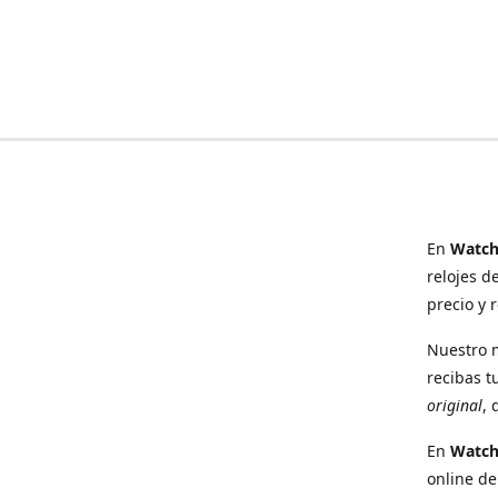
En
Watch
relojes d
precio y 
Nuestro 
recibas t
original
, 
En
Watc
online de