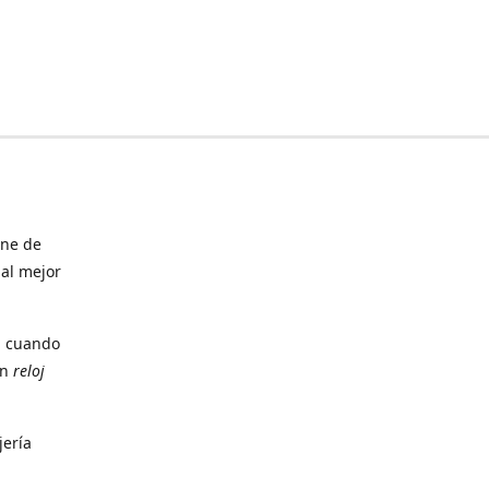
ine de
 al mejor
, cuando
un
reloj
jería