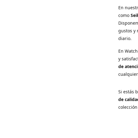
En nuest
como
Sei
Disponem
gustos y 
diario.
En Watch
y satisfa
de atenci
cualquie
Si estás
de calida
colección