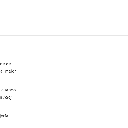
ine de
 al mejor
, cuando
un
reloj
jería