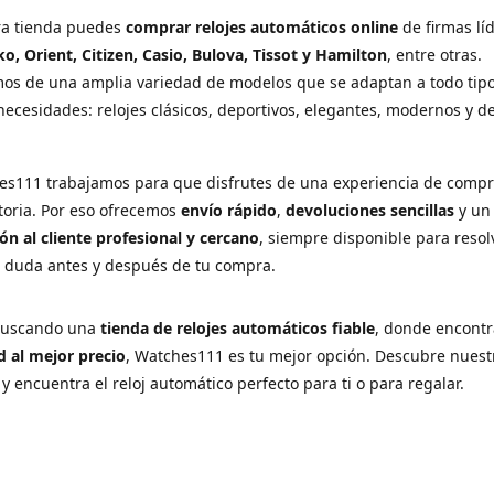
ra tienda puedes
comprar relojes automáticos online
de firmas lí
ko, Orient, Citizen, Casio, Bulova, Tissot y Hamilton
, entre otras.
os de una amplia variedad de modelos que se adaptan a todo tip
necesidades: relojes clásicos, deportivos, elegantes, modernos y d
es111 trabajamos para que disfrutes de una experiencia de comp
ctoria. Por eso ofrecemos
envío rápido
,
devoluciones sencillas
y u
ón al cliente profesional y cercano
, siempre disponible para resol
r duda antes y después de tu compra.
 buscando una
tienda de relojes automáticos fiable
, donde encont
d al mejor precio
, Watches111 es tu mejor opción. Descubre nuest
 y encuentra el reloj automático perfecto para ti o para regalar.