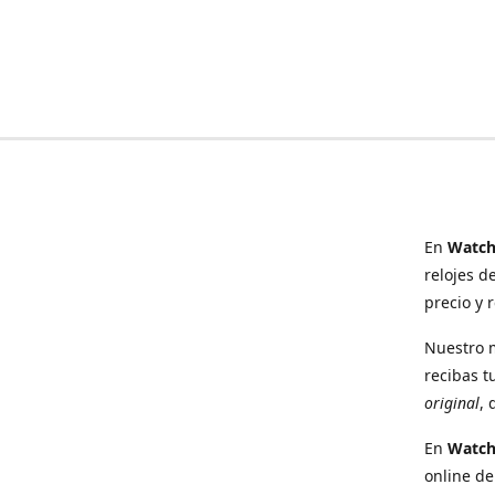
En
Watch
relojes d
precio y 
Nuestro 
recibas t
original
, 
En
Watc
online de