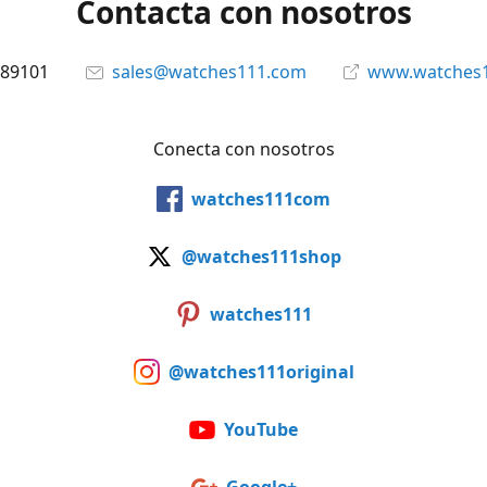
Contacta con nosotros
89101
sales@watches111.com
www.watches
Conecta con nosotros
watches111com
@watches111shop
watches111
@watches111original
YouTube
Google+