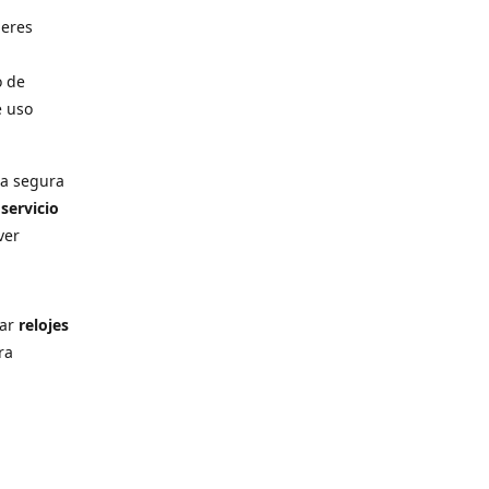
deres
o de
e uso
ra segura
n
servicio
ver
rar
relojes
ra