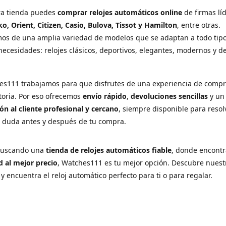
ra tienda puedes
comprar relojes automáticos online
de firmas lí
ko, Orient, Citizen, Casio, Bulova, Tissot y Hamilton
, entre otras.
os de una amplia variedad de modelos que se adaptan a todo tip
necesidades: relojes clásicos, deportivos, elegantes, modernos y d
es111 trabajamos para que disfrutes de una experiencia de comp
ctoria. Por eso ofrecemos
envío rápido
,
devoluciones sencillas
y u
ón al cliente profesional y cercano
, siempre disponible para resol
r duda antes y después de tu compra.
 buscando una
tienda de relojes automáticos fiable
, donde encont
d al mejor precio
, Watches111 es tu mejor opción. Descubre nuest
 y encuentra el reloj automático perfecto para ti o para regalar.