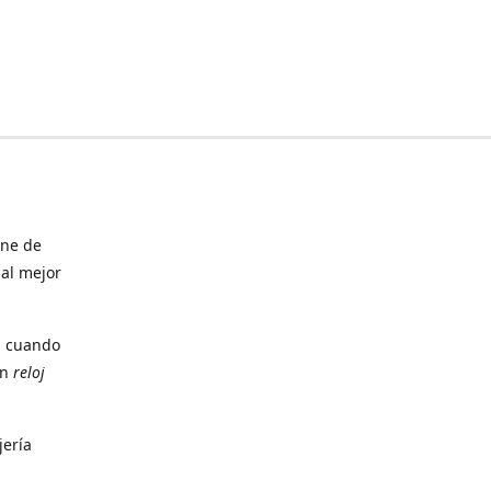
ine de
 al mejor
, cuando
un
reloj
jería