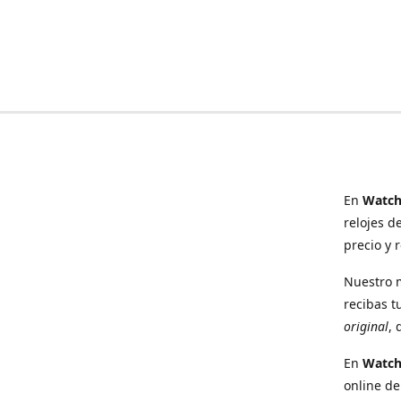
En
Watch
relojes d
precio y 
Nuestro 
recibas t
original
, 
En
Watc
online de