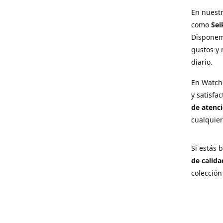
En nuest
como
Sei
Disponem
gustos y 
diario.
En Watch
y satisfa
de atenci
cualquie
Si estás
de calida
colección