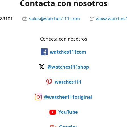
Contacta con nosotros
89101
sales@watches111.com
www.watches
Conecta con nosotros
watches111com
@watches111shop
watches111
@watches111original
YouTube
Google+