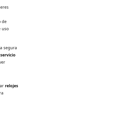
deres
o de
e uso
ra segura
n
servicio
ver
rar
relojes
ra