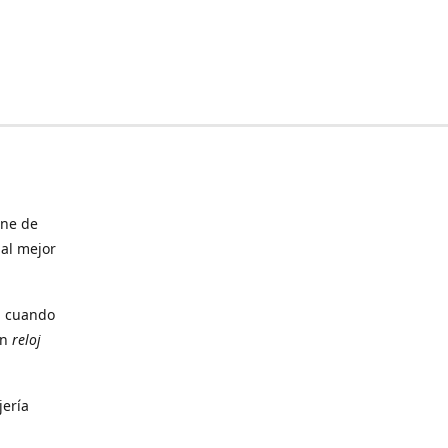
ine de
 al mejor
, cuando
un
reloj
jería