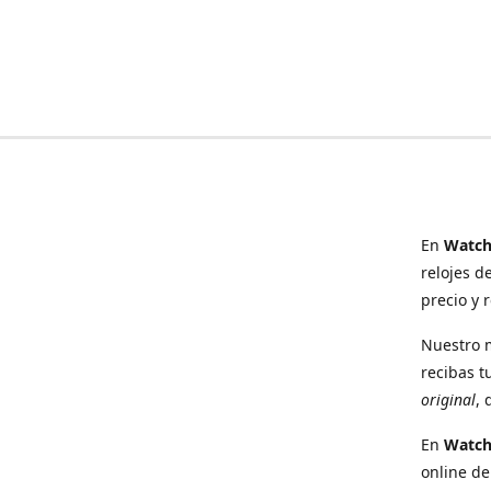
En
Watch
relojes d
precio y 
Nuestro 
recibas t
original
, 
En
Watc
online de