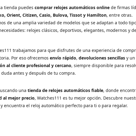
ra tienda puedes
comprar relojes automáticos online
de firmas lí
ko, Orient, Citizen, Casio, Bulova, Tissot y Hamilton
, entre otras.
os de una amplia variedad de modelos que se adaptan a todo tip
necesidades: relojes clásicos, deportivos, elegantes, modernos y d
es111 trabajamos para que disfrutes de una experiencia de comp
ctoria. Por eso ofrecemos
envío rápido
,
devoluciones sencillas
y u
ón al cliente profesional y cercano
, siempre disponible para resol
r duda antes y después de tu compra.
 buscando una
tienda de relojes automáticos fiable
, donde encont
d al mejor precio
, Watches111 es tu mejor opción. Descubre nuest
 y encuentra el reloj automático perfecto para ti o para regalar.