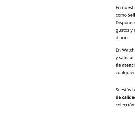
En nuest
como
Sei
Disponem
gustos y 
diario.
En Watch
y satisfa
de atenci
cualquie
Si estás
de calida
colección