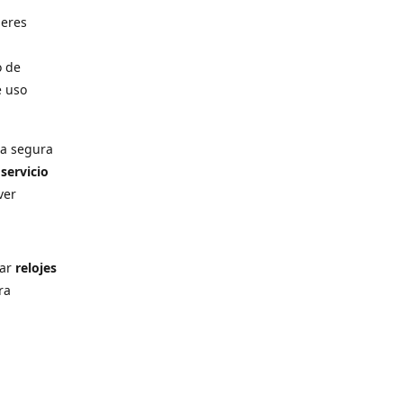
deres
o de
e uso
ra segura
n
servicio
ver
rar
relojes
ra