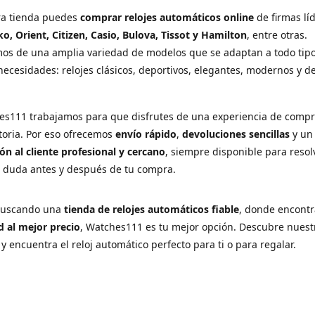
ra tienda puedes
comprar relojes automáticos online
de firmas lí
ko, Orient, Citizen, Casio, Bulova, Tissot y Hamilton
, entre otras.
os de una amplia variedad de modelos que se adaptan a todo tip
necesidades: relojes clásicos, deportivos, elegantes, modernos y d
es111 trabajamos para que disfrutes de una experiencia de comp
ctoria. Por eso ofrecemos
envío rápido
,
devoluciones sencillas
y u
ón al cliente profesional y cercano
, siempre disponible para resol
r duda antes y después de tu compra.
 buscando una
tienda de relojes automáticos fiable
, donde encont
d al mejor precio
, Watches111 es tu mejor opción. Descubre nuest
 y encuentra el reloj automático perfecto para ti o para regalar.