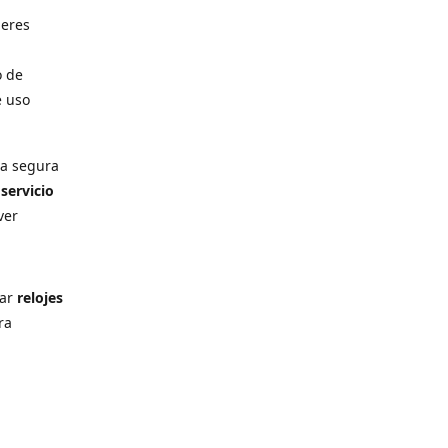
deres
o de
e uso
ra segura
n
servicio
ver
rar
relojes
ra