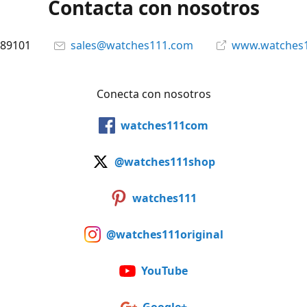
Contacta con nosotros
89101
sales@watches111.com
www.watches
Conecta con nosotros
watches111com
@watches111shop
watches111
@watches111original
YouTube
Google+