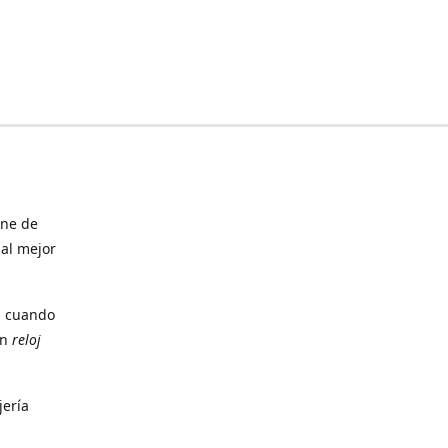
ine de
 al mejor
, cuando
un
reloj
jería