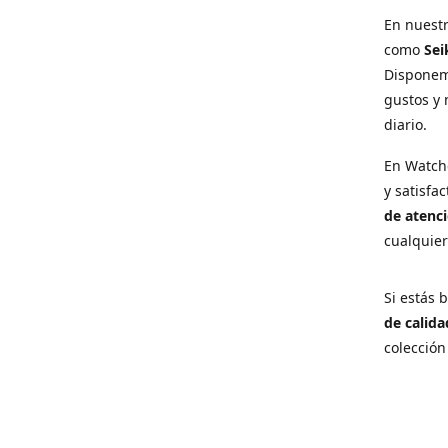
En nuest
como
Sei
Disponem
gustos y 
diario.
En Watch
y satisfa
de atenci
cualquie
Si estás
de calida
colección