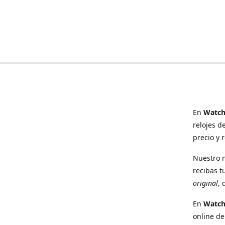
En
Watch
relojes d
precio y 
Nuestro 
recibas t
original
, 
En
Watc
online de