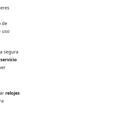
deres
o de
e uso
ra segura
n
servicio
ver
rar
relojes
ra