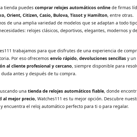
ra tienda puedes
comprar relojes automáticos online
de firmas lí
ko, Orient, Citizen, Casio, Bulova, Tissot y Hamilton
, entre otras.
os de una amplia variedad de modelos que se adaptan a todo tip
necesidades: relojes clásicos, deportivos, elegantes, modernos y d
es111 trabajamos para que disfrutes de una experiencia de comp
ctoria. Por eso ofrecemos
envío rápido
,
devoluciones sencillas
y u
ón al cliente profesional y cercano
, siempre disponible para resol
r duda antes y después de tu compra.
 buscando una
tienda de relojes automáticos fiable
, donde encont
d al mejor precio
, Watches111 es tu mejor opción. Descubre nuest
 y encuentra el reloj automático perfecto para ti o para regalar.