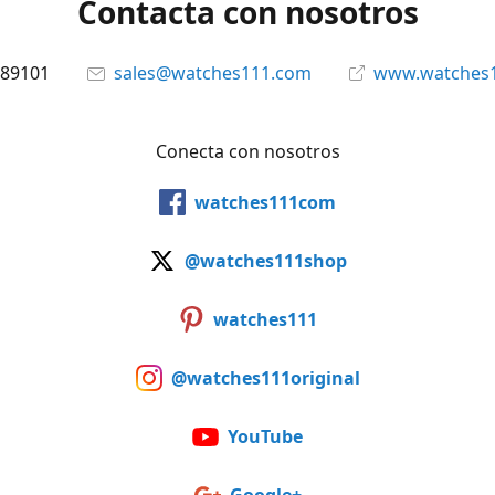
Contacta con nosotros
89101
sales@watches111.com
www.watches
Conecta con nosotros
watches111com
@watches111shop
watches111
@watches111original
YouTube
Google+