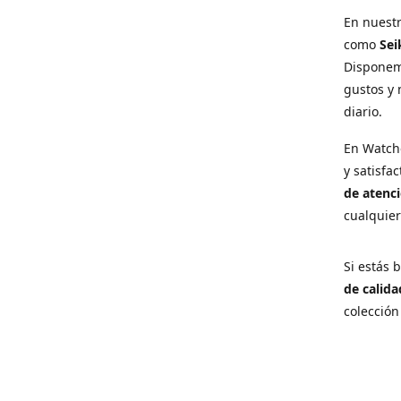
En nuest
como
Sei
Disponem
gustos y 
diario.
En Watch
y satisfa
de atenci
cualquie
Si estás
de calida
colección