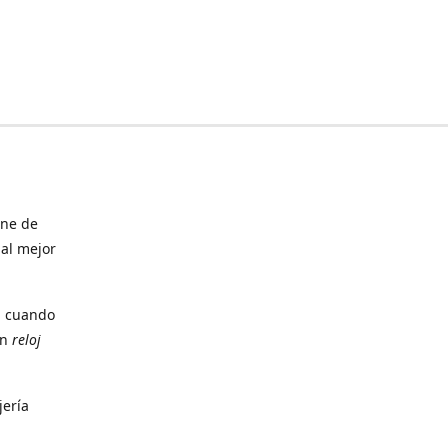
ine de
 al mejor
, cuando
un
reloj
jería