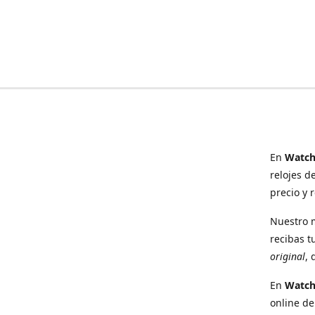
En
Watch
relojes d
precio y 
Nuestro 
recibas t
original
, 
En
Watc
online de